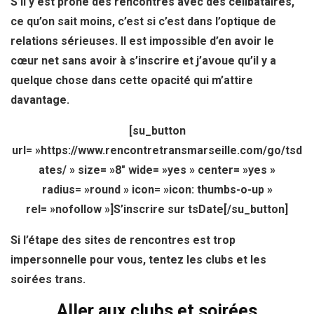
S’il y est prôné des rencontres avec des célibataires,
ce qu’on sait moins, c’est si c’est dans l’optique de
relations sérieuses. Il est impossible d’en avoir le
cœur net sans avoir à s’inscrire et j’avoue qu’il y a
quelque chose dans cette opacité qui m’attire
davantage.
[su_button
url= »https://www.rencontretransmarseille.com/go/tsd
ates/ » size= »8″ wide= »yes » center= »yes »
radius= »round » icon= »icon: thumbs-o-up »
rel= »nofollow »]S’inscrire sur tsDate[/su_button]
Si l’étape des sites de rencontres est trop
impersonnelle pour vous, tentez les clubs et les
soirées trans.
Aller aux clubs et soirées