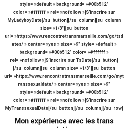
style= »default » background= »#00b512″
color= »#ffffff » rel= »nofollow »]S’inscrire sur
MyLadyboyDate[/su_button][/su_column][su_column
size= »1/3″][su_button
url= »https://www.rencontretransmarseille.com/go/tsd
ates/ » center= »yes » size= »9″ style= »default »
background= »#00b512″ color= »#ffffff »
rel= »nofollow »]S’inscrire sur TsDate[/su_button]
[/su_column][su_column size= »1/3″][su_button
url= »https://www.rencontretransmarseille.com/go/myt
ranssexualdate/ » center= »yes » size= »9″
style= »default » background= »#00b512″
color= »#ffffff » rel= »nofollow »]S’inscrire sur
MyTranssexualDate[/su_button][/su_column][/su_row]
Mon expérience avec les trans